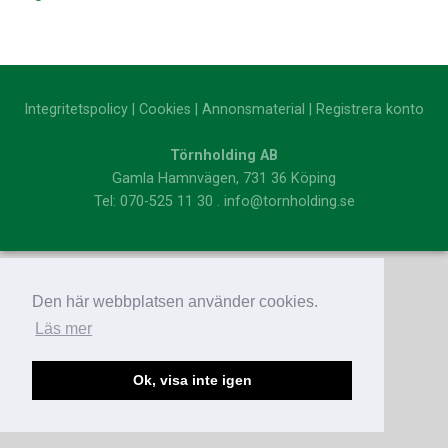
Integritetspolicy
|
Cookies
|
Annonsmaterial
|
Registrera konto
Törnholding AB
Gamla Hamnvägen, 731 36 Köping
Tel: 070-525 11 30 . info@tornholding.se
Den här webbplatsen använder cookies.
Läs mer
Ok, visa inte igen