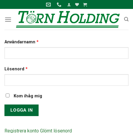
Skip
to
content
Användarnamn
*
Lösenord
*
Kom ihåg mig
Registrera konto
Glömt lösenord