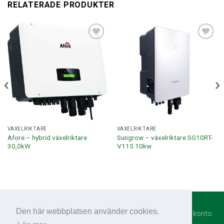
RELATERADE PRODUKTER
Lägg till i
Lägg till i
offertlista
offertlista
VÄXELRIKTARE
VÄXELRIKTARE
Afore – hybrid växelriktare
Sungrow – växelriktare SG10RT-
30,0kW
V115 10kw
Den här webbplatsen använder cookies.
Integritetspolicy
|
Cookies
|
Annonsmaterial
|
Registrera konto