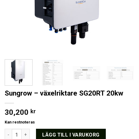
Sungrow – växelriktare SG20RT 20kw
30,200
kr
Kan restnoteras
Sungrow - växelriktare SG20RT 20kw mängd
LÄGG TILL I VARUKORG