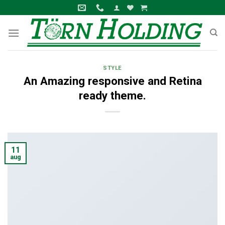
Skip
to
content
STYLE
An Amazing responsive and Retina
ready theme.
11
aug