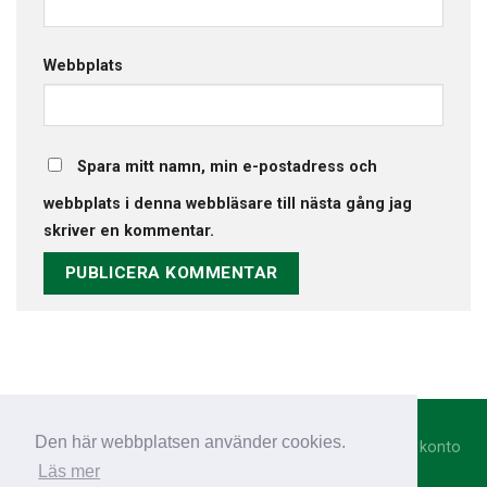
Webbplats
Spara mitt namn, min e-postadress och
webbplats i denna webbläsare till nästa gång jag
skriver en kommentar.
Den här webbplatsen använder cookies.
Integritetspolicy
|
Cookies
|
Annonsmaterial
|
Registrera konto
Läs mer