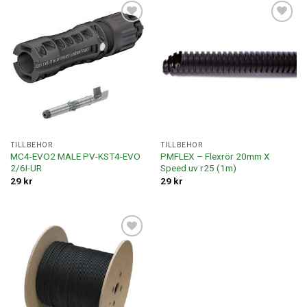
Lägg till i
Lägg till i
offertlista
offertlista
TILLBEHÖR
TILLBEHÖR
MC4-EVO2 MALE PV-KST4-EVO
PMFLEX – Flexrör 20mm X
2/6I-UR
Speed uv r25 (1m)
29
kr
29
kr
Lägg till i
offertlista