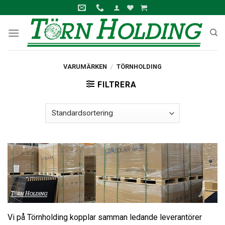
Skip
to
content
VARUMÄRKEN
/
TÖRNHOLDING
FILTRERA
Vi på Törnholding kopplar samman ledande leverantörer