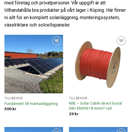
med företag och privatpersoner. Vår uppgift är att
tillhandahålla bra produkter på vårt lager i Köping. Här finner
ni allt för en komplett solanläggning, monteringssystem,
växelriktare och solcellspaneler.
Lägg till i
Lägg till i
offertlista
offertlista
TILLBEHÖR
TILLBEHÖR
KBE – Solar Cable direct burial
Fundament till markanläggning
DB+ EN50618 6mm² red
500
kr
29
kr