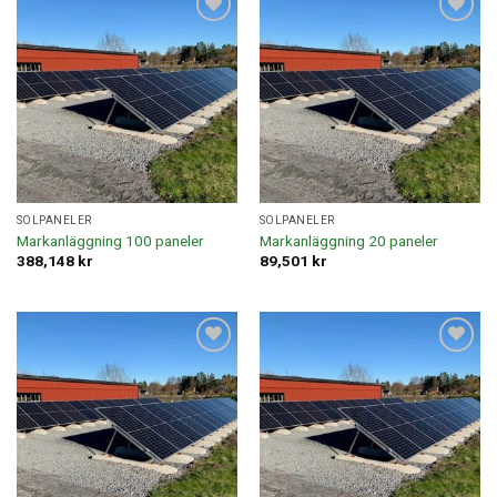
Lägg till i
Lägg till i
offertlista
offertlista
SOLPANELER
SOLPANELER
Markanläggning 100 paneler
Markanläggning 20 paneler
388,148
kr
89,501
kr
Lägg till i
Lägg till i
offertlista
offertlista