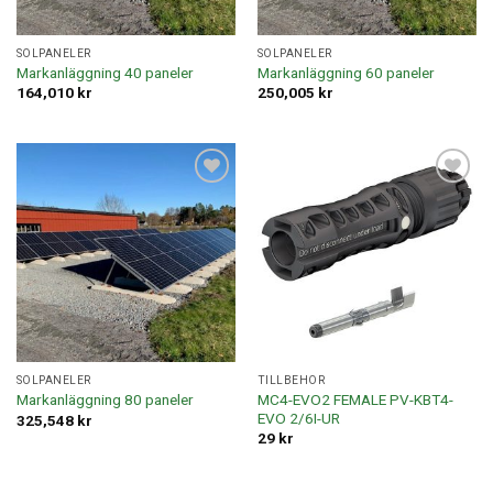
SOLPANELER
SOLPANELER
Markanläggning 40 paneler
Markanläggning 60 paneler
164,010
kr
250,005
kr
Lägg till i
Lägg till i
offertlista
offertlista
SOLPANELER
TILLBEHÖR
MC4-EVO2 FEMALE PV-KBT4-
Markanläggning 80 paneler
EVO 2/6I-UR
325,548
kr
29
kr