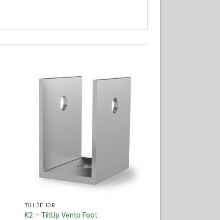
ll i
Lägg till i
ista
offertlista
TILLBEHÖR
K2 – TiltUp Vento Foot