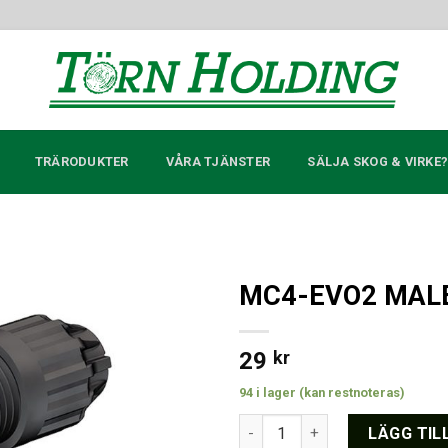
TRÄRODUKTER
VÅRA TJÄNSTER
SÄLJA SKOG & VIRKE
MC4-EVO2 MALE
Lägg till i
offertlista
29
kr
94 i lager (kan restnoteras)
MC4-EVO2 MALE PV-KST4-EVO
LÄGG TIL