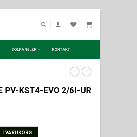
?
SOLPANELER
KONTAKT
 PV-KST4-EVO 2/6I-UR
 2/6I-UR mängd
L I VARUKORG