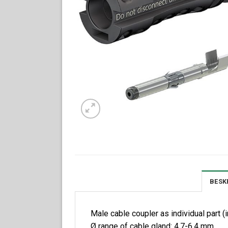
BESK
Male cable coupler as individual part (
Ø range of cable gland: 4.7-6.4 mm