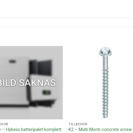
Lägg till i
Lägg ti
offertlista
offertl
EHÖR
TILLBEHÖR
 – Hybess batteripalet komplett
K2 – Multi-Monti concrete screw