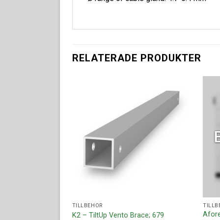
RELATERADE PRODUKTER
Lägg till i
Lägg till i
offertlista
offertlista
TILLBEHÖR
TILLB
Afore
 + Dome 6 Pin
K2 – TiltUp Vento Brace; 679