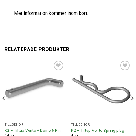
Mer information kommer inom kort.
RELATERADE PRODUKTER
Lägg till i
Lägg till i
offertlista
offertlista
TILLBEHÖR
TILLBEHÖR
K2 – Tiltup Vento + Dome 6 Pin
K2 – Tiltup Vento Spring plug
16
kr
4
kr