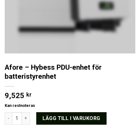
Afore – Hybess PDU-enhet för
batteristyrenhet
9,525
kr
Kan restnoteras
Afore - Hybess PDU-enhet för batteristyrenhet mängd
LÄGG TILL I VARUKORG