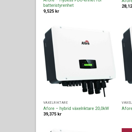
Afore – Hybess PDU-enhet för
Afore
batteristyrenhet
28,1
9,525
kr
Lägg till i
offertlista
VÄXELRIKTARE
VÄXEL
Afore – hybrid växelriktare 20,0kW
Afore
39,375
kr