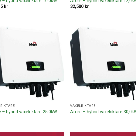
 – hybrid växelriktare 10,0kW
Afore – hybrid växelriktare 12,0k
25
kr
32,500
kr
Lägg till i
Lägg ti
offertlista
offertl
RIKTARE
VÄXELRIKTARE
 – hybrid växelriktare 25,0kW
Afore – hybrid växelriktare 30,0k