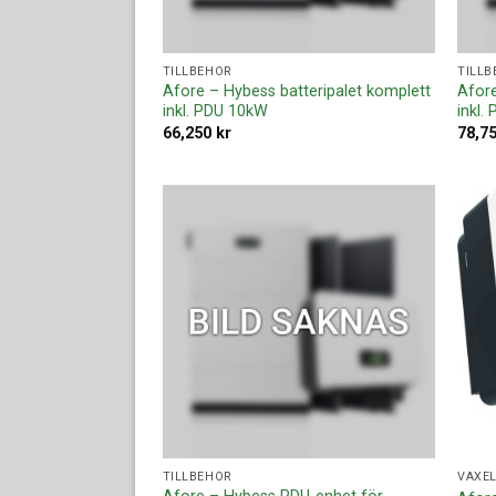
TILLBEHÖR
TILLB
Afore – Hybess batteripalet komplett
Afore
inkl. PDU 10kW
inkl.
66,250
kr
78,7
Lägg till i
offertlista
TILLBEHÖR
VÄXEL