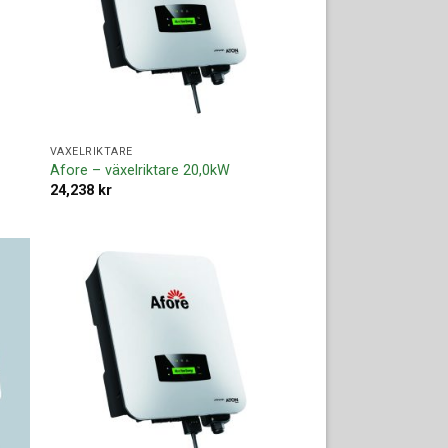
VÄXELRIKTARE
Afore – växelriktare 20,0kW
24,238
kr
ll i
Lägg till i
ista
offertlista