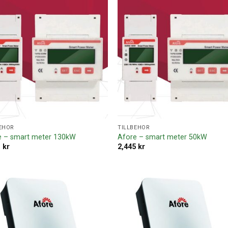
Lägg till i
Lägg ti
offertlista
offertl
EHÖR
TILLBEHÖR
e – smart meter 130kW
Afore – smart meter 50kW
1
kr
2,445
kr
Lägg till i
Lägg ti
offertlista
offertl