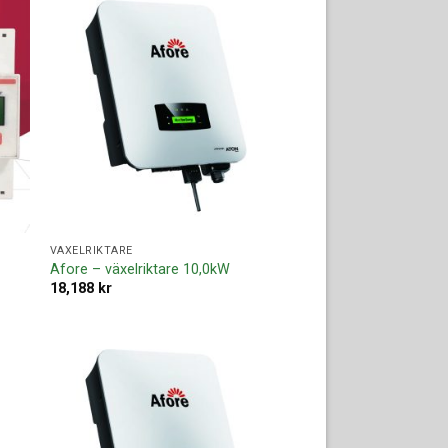
ll i
Lägg till i
ista
offertlista
VÄXELRIKTARE
Afore – växelriktare 10,0kW
18,188
kr
ll i
Lägg till i
ista
offertlista