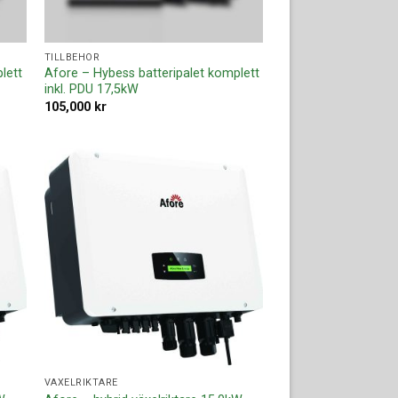
TILLBEHÖR
lett
Afore – Hybess batteripalet komplett
inkl. PDU 17,5kW
105,000
kr
ll i
Lägg till i
ista
offertlista
VÄXELRIKTARE