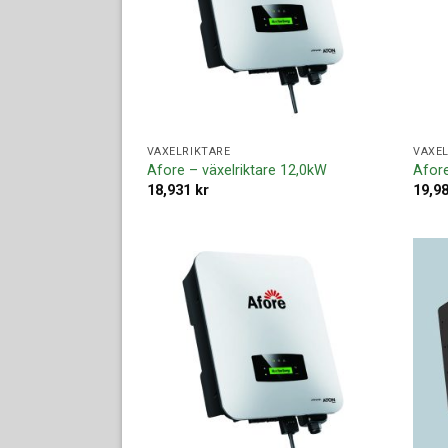
VÄXELRIKTARE
VÄXEL
Afore – växelriktare 12,0kW
Afore
18,931
kr
19,9
Lägg till i
offertlista