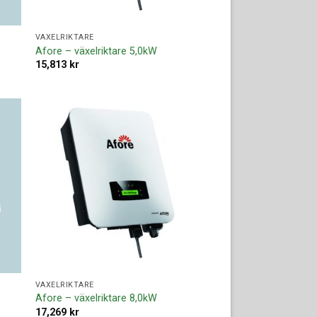
VÄXELRIKTARE
Afore – växelriktare 5,0kW
15,813
kr
ll i
Lägg till i
ista
offertlista
VÄXELRIKTARE
Afore – växelriktare 8,0kW
17,269
kr