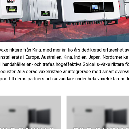
växelriktare från Kina, med mer än tio års dedikerad erfarenhet av
nstallerats i Europa, Australien, Kina, Indien, Japan, Nordamerika 
llhandahåller en- och trefas högeffektiva Solcells-växelriktare f
sprodukter. Alla deras växelriktare är integrerade med smart över
ort till deras partners och användare under hela växelriktarens l
Lägg till i
Lägg ti
offertlista
offertl