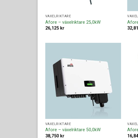
VÄXELRIKTARE
VÄXEL
Afore – växelriktare 25,0kW
Afore
26,125
kr
32,8
Lägg till i
offertlista
VÄXELRIKTARE
VÄXEL
Afore – växelriktare 50,0kW
Afore
38,750
kr
16,8