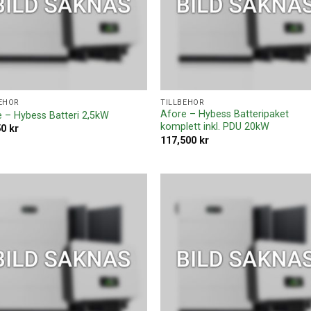
EHÖR
TILLBEHÖR
Afore – Hybess Batteripaket
 – Hybess Batteri 2,5kW
komplett inkl. PDU 20kW
50
kr
117,500
kr
Lägg till i
Lägg ti
offertlista
offertl