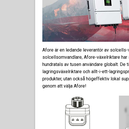
Afore är en ledande leverantör av solcells-
solcellsomvandlare, Afore-växelriktare har i
hundratals av tusen användare globalt. De ti
lagringsväxelriktare och allt-i-ett-lagring
produkter, utan också högeffektiv lokal supp
genom att välja Afore!
Lägg till i
offertlista