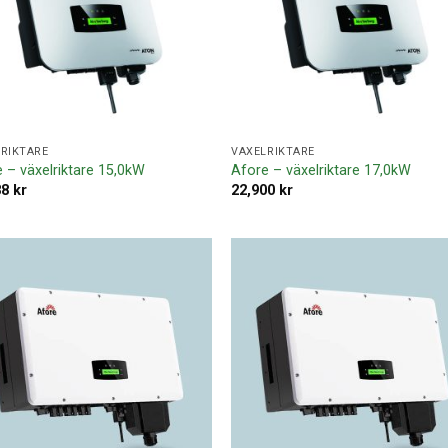
RIKTARE
VÄXELRIKTARE
 – växelriktare 15,0kW
Afore – växelriktare 17,0kW
88
kr
22,900
kr
Lägg till i
Lägg ti
offertlista
offertl