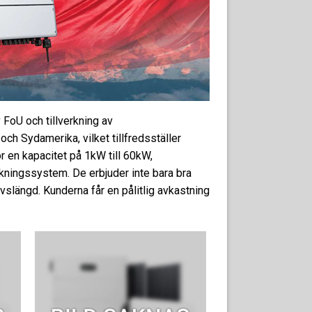
 FoU och tillverkning av
och Sydamerika, vilket tillfredsställer
ör en kapacitet på 1kW till 60kW,
vakningssystem. De erbjuder inte bara bra
ivslängd. Kunderna får en pålitlig avkastning
ll i
Lägg till i
ista
offertlista