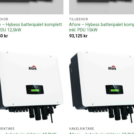
EHÖR
TILLBEHÖR
 – Hybess batteripalet komplett
Afore – Hybess batteripalet komp
 PDU 12,5kW
inkl. PDU 15kW
50
kr
93,125
kr
Lägg till i
Lägg ti
offertlista
offertl
RIKTARE
VÄXELRIKTARE