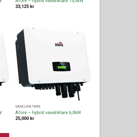
W
Afore – hybrid växelriktare 15,0kW
33,125
kr
ll i
Lägg till i
ista
offertlista
VÄXELRIKTARE
W
Afore – hybrid växelriktare 6,0kW
25,000
kr