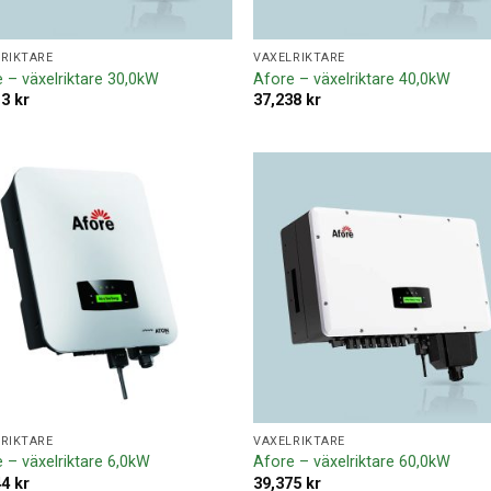
RIKTARE
VÄXELRIKTARE
 – växelriktare 30,0kW
Afore – växelriktare 40,0kW
13
kr
37,238
kr
Lägg till i
Lägg ti
offertlista
offertl
RIKTARE
VÄXELRIKTARE
 – växelriktare 6,0kW
Afore – växelriktare 60,0kW
44
kr
39,375
kr