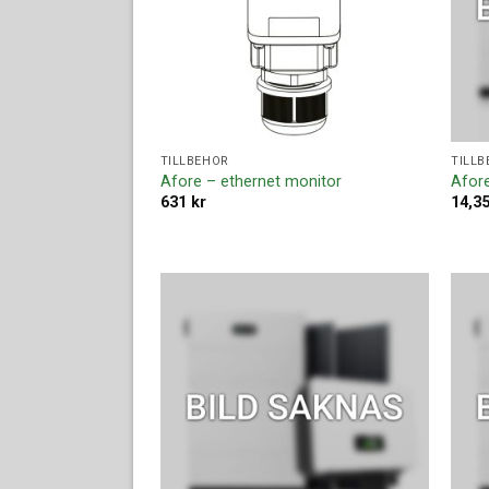
TILLBEHÖR
TILLB
Afore – ethernet monitor
Afore
631
kr
14,3
Lägg till i
offertlista