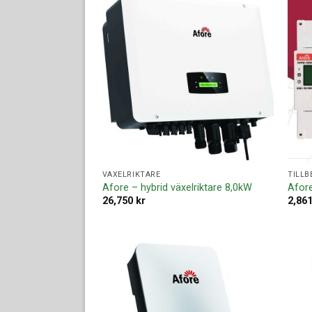
Lägg till i
offertlista
VÄXELRIKTARE
TILLB
Afore – hybrid växelriktare 8,0kW
Afor
26,750
kr
2,86
Lägg till i
offertlista