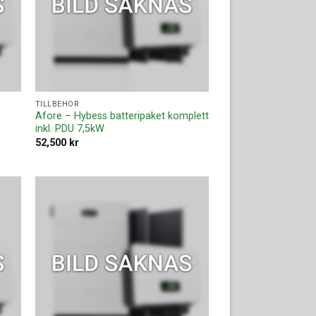
TILLBEHÖR
Afore – Hybess batteripaket komplett
inkl. PDU 7,5kW
52,500
kr
ll i
Lägg till i
ista
offertlista