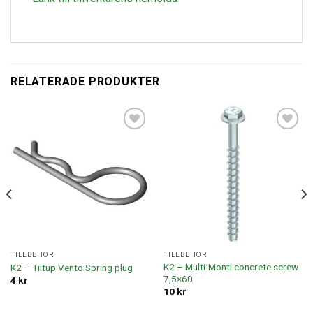
RELATERADE PRODUKTER
Lägg till i
Lägg till i
offertlista
offertlista
TILLBEHÖR
TILLBEHÖR
K2 – Multi-Monti concrete screw
K2 – Tiltup Vento Spring plug
7,5×60
4
kr
10
kr