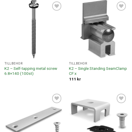
Lägg till i
Lägg till i
offertlista
offertlista
TILLBEHÖR
TILLBEHÖR
K2 – Self-tapping metal screw
K2 – Single Standing SeamClamp
6.8×140 (100st)
CF:x
111
kr
Lägg till i
Lägg till i
offertlista
offertlista