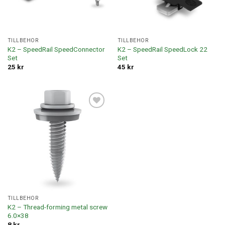
TILLBEHÖR
TILLBEHÖR
K2 – SpeedRail SpeedConnector
K2 – SpeedRail SpeedLock 22
Set
Set
25
kr
45
kr
Lägg till i
offertlista
TILLBEHÖR
K2 – Thread-forming metal screw
6.0×38
8
kr