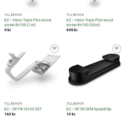
TILLBEHÖR
TILLBEHÖR
K2 – Heco-Topix Plus wood
K2 – Heco-Topix Plus wood
screw 8×100 (1st)
screw 8×100 (50st)
9
kr
409
kr
Lägg till i
Lägg till i
offertlista
offertlista
TILLBEHÖR
TILLBEHÖR
K2 – RF PA CH 3S SET
K2 – RF SR GFM SpeedClip
163
kr
13
kr