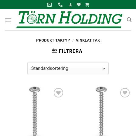
Skip
to
content
PRODUKT TAKTYP
/
VINKLAT TAK
FILTRERA
Lägg till i
Lägg till i
offertlista
offertlista