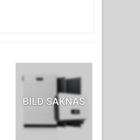
ll i
Lägg till i
ista
offertlista