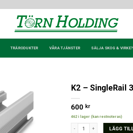
TRÄRODUKTER
VÅRA TJÄNSTER
SÄLJA SKOG & VIRKE
K2 – SingleRail 
Lägg till i
offertlista
600
kr
462 i lager (kan restnoteras)
K2 - SingleRail 36; 4.40 m mä
LÄGG TIL