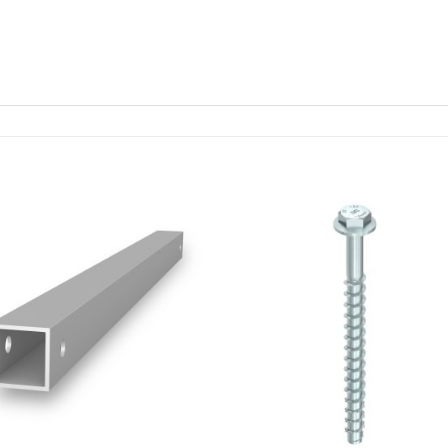
Lägg till i
Lägg ti
offertlista
offertl