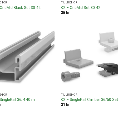
EHÖR
TILLBEHÖR
 OneMid Black Set 30-42
K2 – OneMid Set 30-42
35
kr
Lägg till i
Lägg ti
offertlista
offertl
EHÖR
TILLBEHÖR
SingleRail 36; 4.40 m
K2 – SingleRail Climber 36/50 Se
kr
31
kr