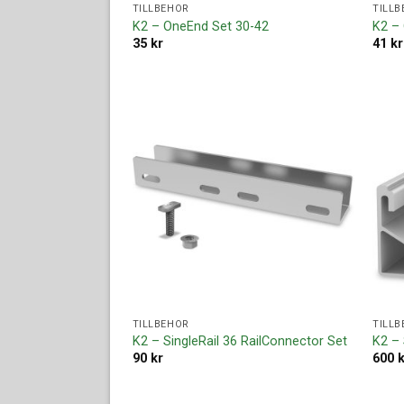
TILLBEHÖR
TILLB
K2 – OneEnd Set 30-42
K2 –
35
kr
41
kr
Lägg till i
offertlista
TILLBEHÖR
TILLB
K2 – SingleRail 36 RailConnector Set
K2 – 
90
kr
600