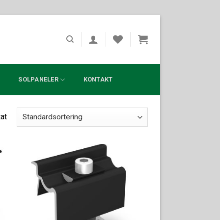
?
SOLPANELER
KONTAKT
tat
ll i
Lägg till i
ista
offertlista