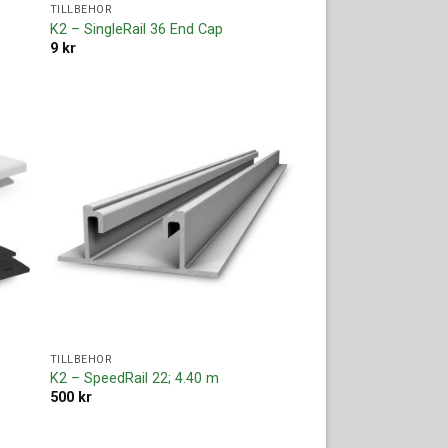
TILLBEHÖR
K2 – SingleRail 36 End Cap
9
kr
ll i
Lägg till i
ista
offertlista
TILLBEHÖR
t
K2 – SpeedRail 22; 4.40 m
500
kr