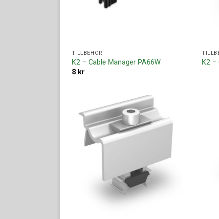
TILLBEHÖR
TILLB
K2 – Cable Manager PA66W
K2 –
8
kr
Lägg till i
offertlista