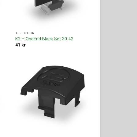
TILLBEHÖR
K2 – OneEnd Black Set 30-42
41
kr
ll i
Lägg till i
ista
offertlista