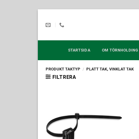
Skip
to
content
STARTSIDA
OM TÖRNHOLDING
PRODUKT TAKTYP
/
PLATT TAK, VINKLAT TAK
FILTRERA
Lägg till i
offertlista