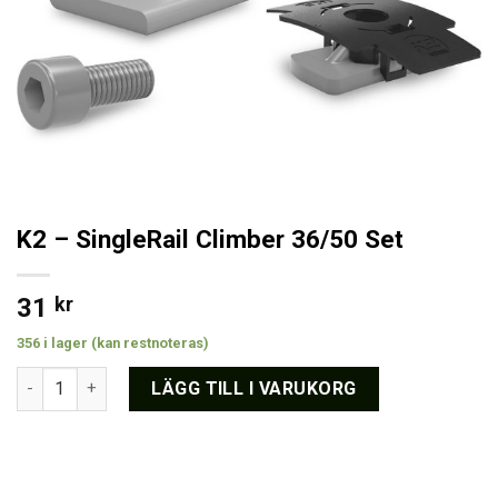
K2 – SingleRail Climber 36/50 Set
31
kr
356 i lager (kan restnoteras)
K2 - SingleRail Climber 36/50 Set mängd
LÄGG TILL I VARUKORG